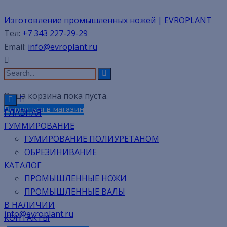
Изготовление промышленных ножей | EVROPLANT
Корзина
Тел:
+7 343 227-29-29
Email:
info@evroplant.ru
Изготовление промышленных ножей | EVROPLANT
Корзина
Ваша корзина пока пуста.
Вернуться в магазин
ГЛАВНАЯ
ГУММИРОВАНИЕ
ГУМИРОВАНИЕ ПОЛИУРЕТАНОМ
ОБРЕЗИНИВАНИЕ
КАТАЛОГ
ПРОМЫШЛЕННЫЕ НОЖИ
ПРОМЫШЛЕННЫЕ ВАЛЫ
В НАЛИЧИИ
info@evroplant.ru
КОНТАКТЫ