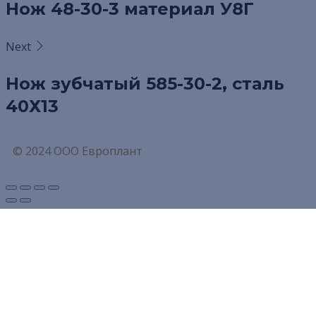
Нож 48-30-3 материал У8Г
Next
Нож зубчатый 585-30-2, сталь
40Х13
© 2024 ООО Европлант